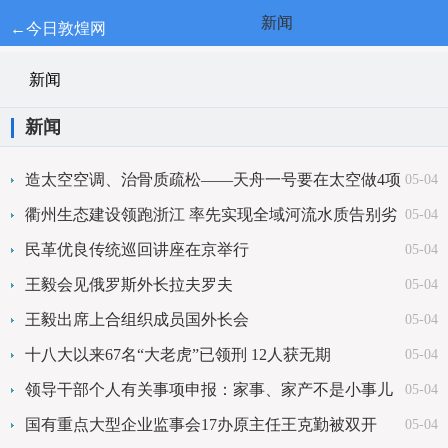
新闻
←今日敦煌网
新闻
新闻
造太空空调、治骨质疏松——天舟一号要在太空做4项
05-04
实验
衢州生态建设领跑浙江 率先实现全域河流水质告别劣
05-04
V类
民革优良传统巡回讲座在京举行
05-04
王毅会见俄罗斯外长拉夫罗夫
05-04
王毅出席上合组织成员国外长会
05-04
十八大以来67名“大老虎”已领刑 12人获无期
05-04
领导干部个人有关事项申报：家事、家产不是小事儿
05-04
国有重点大型企业监事会17办原主任王克勤被双开
05-04