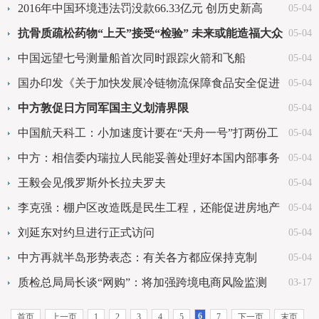
2016年中国环境违法罚没款66.33亿元 创历史新高
05-04
抗骨质疏松药物“上天”接受“检验” 未来或能造福大众
05-04
中国远望七号测量船首次同时跟踪火箭和飞船
05-04
国办印发《关于加快发展冷链物流保障食品安全促进
05-04
消费升级的意见
中方敦促日方同军国主义划清界限
05-04
中国航天科工：小加速度计要在“天舟一号”打两份工
05-04
中方：相信委内瑞拉人民能妥善处理好本国内部事务
05-04
王毅会见俄罗斯外长拉夫罗夫
05-04
李克强：棚户区改造既是民生工程，还能促进房地产
05-04
市场平稳健康发
刘延东对约旦进行正式访问
05-04
中方再就半岛形势表态：有关各方都应保持克制
05-04
质检总局局长谈“网购”：将加强跨境电商风险监测
03-17
6
首页
上一页
1
2
3
4
5
7
下一页
末页