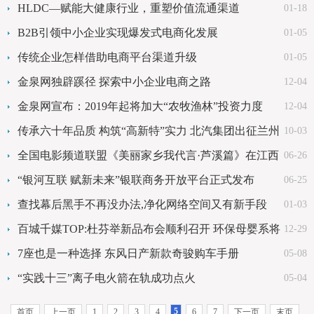
中国超级节点首发式在天津举行
HLDC—赋能大健康行业，重塑价值流通渠道
01-18
B2B引领中小企业实现爆发式电商化发展
01-05
传统企业怎样借助电商平台渠道升级
01-05
金泉网独辟蹊径 探索中小企业电商之路
12-04
金泉网宣布：2019年起将加大“农牧渔林”投资力度
12-04
传承六十年品质 构筑“高新特”实力 北汽集团出征兰州
10-03
车展
全国电影频道联盟《美丽家乡我代言·芦溪篇》在江西
06-26
芦溪开机
“银河互联 赋新未来”银联商务开放平台正式发布
06-25
查找幕后黑手不再没办法,净化网络空间又有新手段
01-03
百城千媒TOP:杜芬举新品布会顺利召开 环保母婴系将
12-29
登录国际市场
7座也是一种选择 东风日产新款奇骏购车手册
05-08
“实践十三”离子电火箭在轨成功点火
05-04
5
首页
上一页
1
2
3
4
6
7
下一页
末页